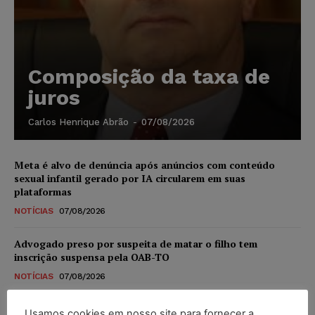
Composição da taxa de
juros
Carlos Henrique Abrão
-
07/08/2026
Meta é alvo de denúncia após anúncios com conteúdo
sexual infantil gerado por IA circularem em suas
plataformas
NOTÍCIAS
07/08/2026
Advogado preso por suspeita de matar o filho tem
inscrição suspensa pela OAB-TO
NOTÍCIAS
07/08/2026
STF amplia isenção de IBS e CBS na compra de veículos
Usamos cookies em nosso site para fornecer a