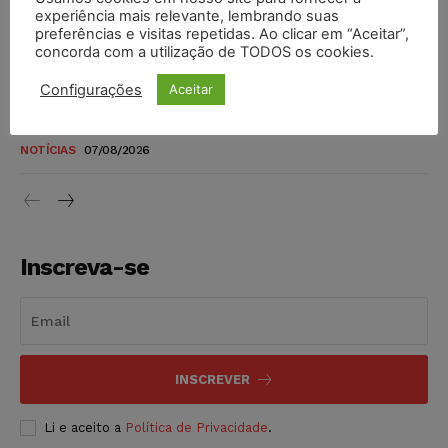
novos para pessoas com deficiência e autistas de todos os
experiência mais relevante, lembrando suas
níveis
preferências e visitas repetidas. Ao clicar em “Aceitar”,
concorda com a utilização de TODOS os cookies.
DIREITO TRIBUTÁRIO
07/08/2026
Configurações
Aceitar
Justiça do Trabalho mantém justa causa de empregado que
vendia canetas emagrecedoras no local de trabalho
NOTÍCIAS
07/08/2026
Inscreva-se
INSCREVER
Li e aceito a
Política de Privacidade
.