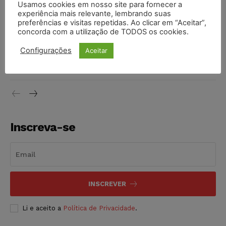
Usamos cookies em nosso site para fornecer a
vendia canetas emagrecedoras no local de trabalho
experiência mais relevante, lembrando suas
NOTÍCIAS
07/08/2026
preferências e visitas repetidas. Ao clicar em “Aceitar”,
concorda com a utilização de TODOS os cookies.
Justiça de SP decreta prisão de suspeito investigado na
Configurações
Aceitar
morte de advogado
NOTÍCIAS
07/08/2026
Inscreva-se
INSCREVER
Li e aceito a
Política de Privacidade
.