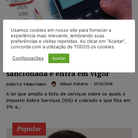
Usamos cookies em nosso site para fornecer a
experiência mais relevante, lembrando suas
preferências e visitas repetidas. Ao clicar em “Aceitar”,
concorda com a utilização de TODOS os cookies.
Lei que altera cobrança do
Configurações
Aceitar
Imposto Sobre Serviços (ISS) é
sancionada e entra em vigor
Wilson Roberto
-
31/12/2016
DIREITO TRIBUTÁRIO
A lei que amplia a lista de serviços sobre os quais o
Imposto Sobre Serviços (ISS) é cobrado e que fixa em
2% a...
Popular