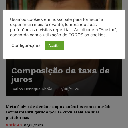
Usamos cookies em nosso site para fornecer a
experiência mais relevante, lembrando suas
preferências e visitas repetidas. Ao clicar em “Aceitar”,
concorda com a utilização de TODOS os cookies.
Configurações
Aceitar
Composição da taxa de
juros
Carlos Henrique Abrão
-
07/08/2026
Meta é alvo de denúncia após anúncios com conteúdo
sexual infantil gerado por IA circularem em suas
plataformas
NOTÍCIAS
07/08/2026