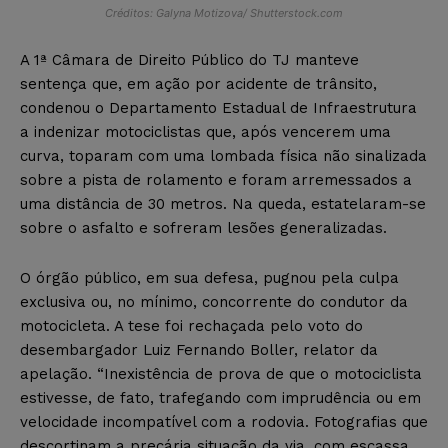
Créditos: Galyna Motizova/ Shutterstock.com
A 1ª Câmara de Direito Público do TJ manteve
sentença que, em ação por acidente de trânsito,
condenou o Departamento Estadual de Infraestrutura
a indenizar motociclistas que, após vencerem uma
curva, toparam com uma lombada física não sinalizada
sobre a pista de rolamento e foram arremessados a
uma distância de 30 metros. Na queda, estatelaram-se
sobre o asfalto e sofreram lesões generalizadas.
O órgão público, em sua defesa, pugnou pela culpa
exclusiva ou, no mínimo, concorrente do condutor da
motocicleta. A tese foi rechaçada pelo voto do
desembargador Luiz Fernando Boller, relator da
apelação. “Inexistência de prova de que o motociclista
estivesse, de fato, trafegando com imprudência ou em
velocidade incompatível com a rodovia. Fotografias que
descortinam a precária situação da via, com escassa