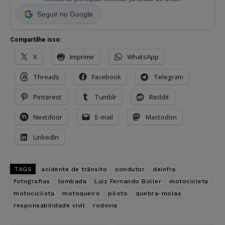
Seguir no Google
Compartilhe isso:
X
Imprimir
WhatsApp
Threads
Facebook
Telegram
Pinterest
Tumblr
Reddit
Nextdoor
E-mail
Mastodon
LinkedIn
TAGS
acidente de trânsito
condutor
deinfra
fotografias
lombada
Luiz Fernando Boller
motocicleta
motociclista
motoqueiro
piloto
quebra-molas
responsabilidade civil
rodovia