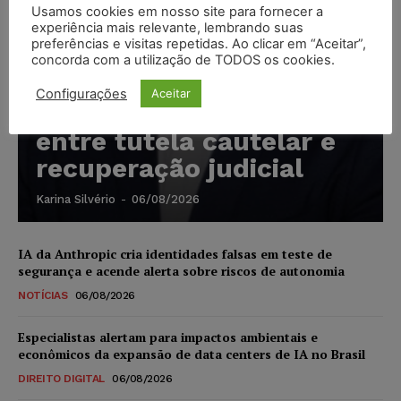
Usamos cookies em nosso site para fornecer a
experiência mais relevante, lembrando suas
preferências e visitas repetidas. Ao clicar em “Aceitar”,
concorda com a utilização de TODOS os cookies.
Marcello Perino: caso
Configurações
Aceitar
Braskem testa limite
entre tutela cautelar e
recuperação judicial
Karina Silvério
-
06/08/2026
IA da Anthropic cria identidades falsas em teste de
segurança e acende alerta sobre riscos de autonomia
NOTÍCIAS
06/08/2026
Especialistas alertam para impactos ambientais e
econômicos da expansão de data centers de IA no Brasil
DIREITO DIGITAL
06/08/2026