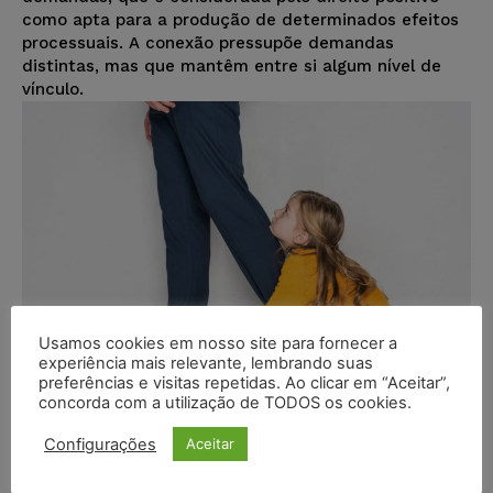
como apta para a produção de determinados efeitos
processuais. A conexão pressupõe demandas
distintas, mas que mantêm entre si algum nível de
vínculo.
Usamos cookies em nosso site para fornecer a
experiência mais relevante, lembrando suas
preferências e visitas repetidas. Ao clicar em “Aceitar”,
concorda com a utilização de TODOS os cookies.
Configurações
Pai indenizará filha de
Aceitar
relacionamento extraconjugal por