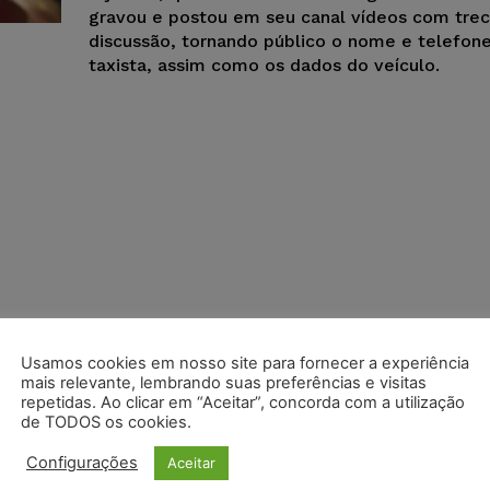
gravou e postou em seu canal vídeos com tre
discussão, tornando público o nome e telefon
taxista, assim como os dados do veículo.
Usamos cookies em nosso site para fornecer a experiência
mais relevante, lembrando suas preferências e visitas
repetidas. Ao clicar em “Aceitar”, concorda com a utilização
de TODOS os cookies.
Configurações
Aceitar