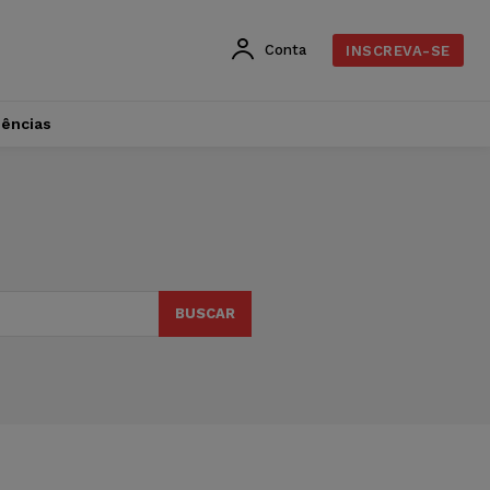
Conta
INSCREVA-SE
dências
BUSCAR