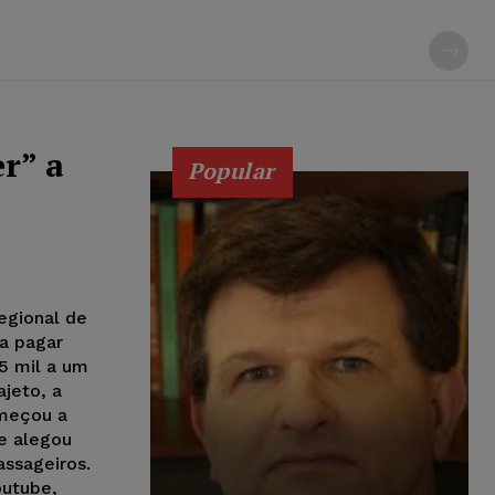
r” a
Popular
Regional de
 a pagar
5 mil a um
ajeto, a
omeçou a
e alegou
assageiros.
outube,