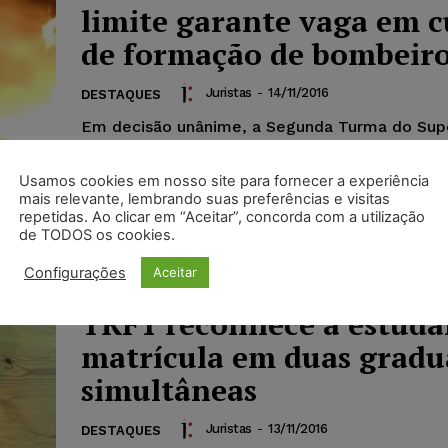
limite garante vaga em c
de formação de bombeir
Juristas
-
14/11/2016
DESTAQUES
Em decisão unânime, a Segunda Turma do Supe
Tribunal de Justiça (STJ) reformou acórdão do
de Justiça do Distrito Federal (TJDF) para asse
Usamos cookies em nosso site para fornecer a experiência
mais relevante, lembrando suas preferências e visitas
repetidas. Ao clicar em “Aceitar”, concorda com a utilização
de TODOS os cookies.
Configurações
Aceitar
TRF1 reconhece a estuda
matrícula em duas gradu
simultâneas
Juristas
-
13/11/2016
DESTAQUES