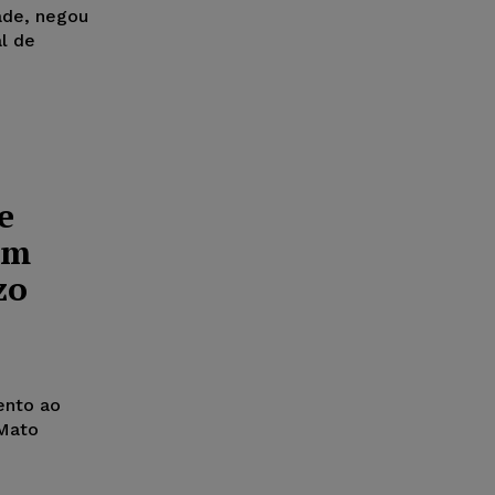
ade, negou
l de
e
em
zo
ento ao
 Mato