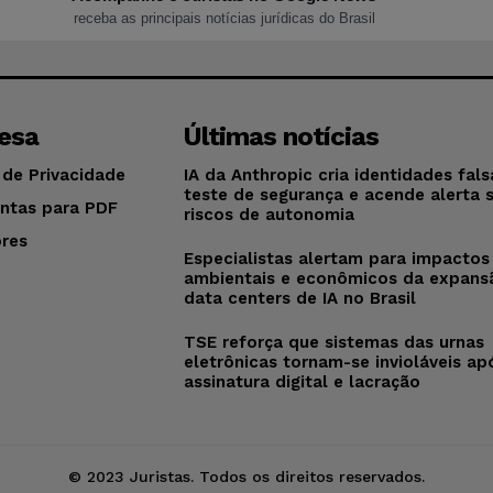
receba as principais notícias jurídicas do Brasil
esa
Últimas notícias
 de Privacidade
IA da Anthropic cria identidades fal
teste de segurança e acende alerta 
ntas para PDF
riscos de autonomia
res
Especialistas alertam para impactos
o
ambientais e econômicos da expans
data centers de IA no Brasil
TSE reforça que sistemas das urnas
eletrônicas tornam-se invioláveis ap
assinatura digital e lacração
© 2023 Juristas. Todos os direitos reservados.