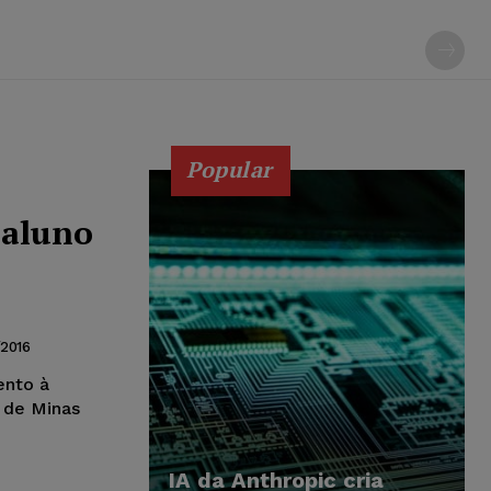
Popular
 aluno
/2016
ento à
 de Minas
IA da Anthropic cria