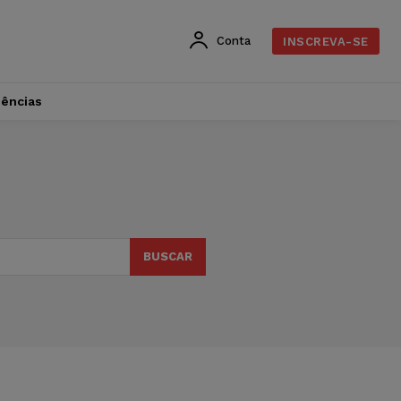
Conta
INSCREVA-SE
dências
BUSCAR