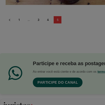
1
...
3
4
5
Participe e receba as postagen
Ao entrar você está ciente e de acordo com os
term
PARTICIPE DO CANAL