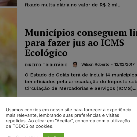
fixado multa diária no valor de R$ 2 mil.
Municípios conseguem l
para fazer jus ao ICMS
Ecológico
Wilson Roberto
-
12/02/2017
DIREITO TRIBUTÁRIO
O Estado de Goiás terá de incluir 14 municípios
beneficiados pela arrecadação do Imposto so
Circulação de Mercadorias e Serviços (ICMS)...
Usamos cookies em nosso site para fornecer a experiência
mais relevante, lembrando suas preferências e visitas
repetidas. Ao clicar em “Aceitar”, concorda com a utilização
de TODOS os cookies.