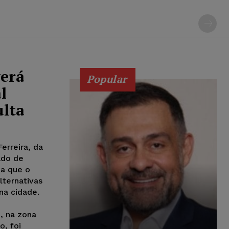
verá
Popular
l
ulta
erreira, da
ado de
a que o
lternativas
na cidade.
, na zona
o, foi