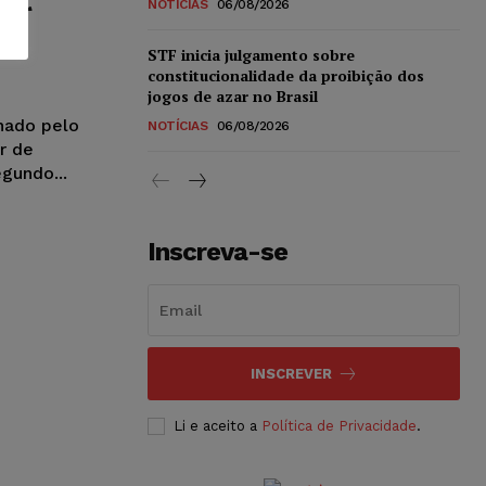
or
NOTÍCIAS
06/08/2026
STF inicia julgamento sobre
constitucionalidade da proibição dos
jogos de azar no Brasil
nado pelo
NOTÍCIAS
06/08/2026
ar de
gundo...
Inscreva-se
INSCREVER
Li e aceito a
Política de Privacidade
.