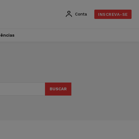
Conta
INSCREVA-SE
dências
BUSCAR