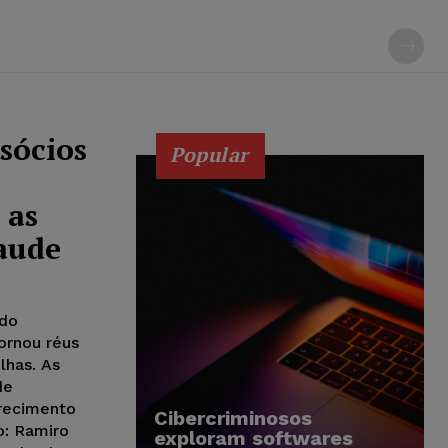
sócios
Popular
 as
aude
 do
ornou réus
lhas. As
de
orecimento
Cibercriminosos
o: Ramiro
exploram softwares