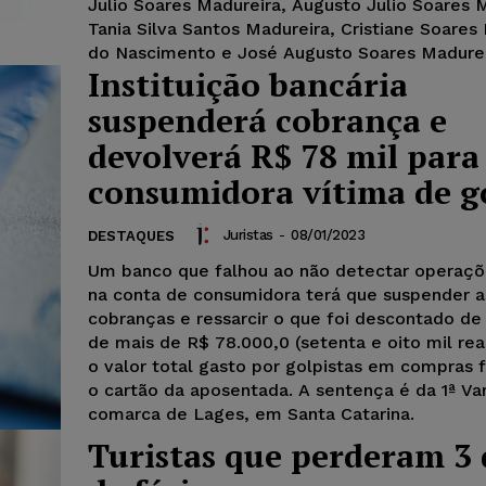
Julio Soares Madureira, Augusto Julio Soares 
Tania Silva Santos Madureira, Cristiane Soares
do Nascimento e José Augusto Soares Madurei
Instituição bancária
suspenderá cobrança e
devolverá R$ 78 mil para
consumidora vítima de g
Juristas
-
08/01/2023
DESTAQUES
Um banco que falhou ao não detectar operaçõe
na conta de consumidora terá que suspender a
cobranças e ressarcir o que foi descontado de
de mais de R$ 78.000,0 (setenta e oito mil reai
o valor total gasto por golpistas em compras 
o cartão da aposentada. A sentença é da 1ª Var
comarca de Lages, em Santa Catarina.
Turistas que perderam 3 