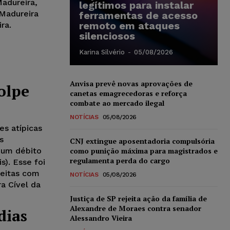
Madureira,
legítimos para instalar
 Madureira
ferramentas de acesso
remoto em ataques
ra.
silenciosos
Karina Silvério
-
05/08/2026
Anvisa prevê novas aprovações de
olpe
canetas emagrecedoras e reforça
combate ao mercado ilegal
NOTÍCIAS
05/08/2026
s atípicas
s
CNJ extingue aposentadoria compulsória
como punição máxima para magistrados e
 um débito
regulamenta perda do cargo
s). Esse foi
feitas com
NOTÍCIAS
05/08/2026
a Cível da
Justiça de SP rejeita ação da família de
Alexandre de Moraes contra senador
dias
Alessandro Vieira