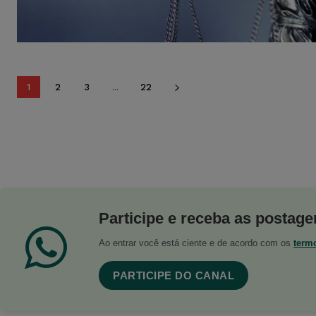
1
2
3
...
22
Participe e receba as postagen
Ao entrar você está ciente e de acordo com os
term
PARTICIPE DO CANAL