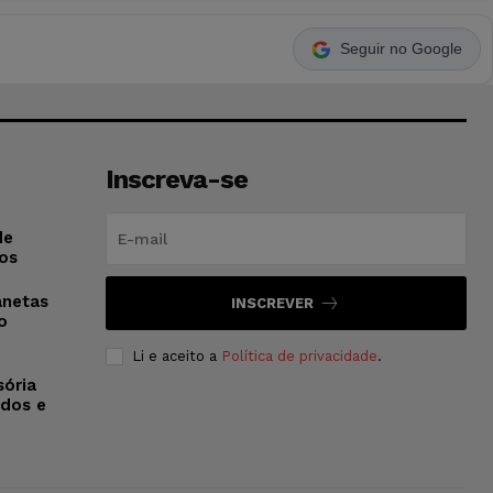
Seguir no Google
Inscreva-se
de
os
anetas
INSCREVER
o
Li e aceito a
Política de privacidade
.
sória
dos e