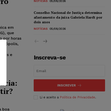
rro
NOTÍCIAS
05/08/2026
Conselho Nacional de Justiça determina
afastamento da juíza Gabriela Hardt por
dois anos
nica em
NOTÍCIAS
05/08/2026
MG), que
o por horas
ianópolis,
 de
orais e
Inscreva-se
acia:
INSCREVER
tir?
Li e aceito a
Política de Privacidade
.
a boa