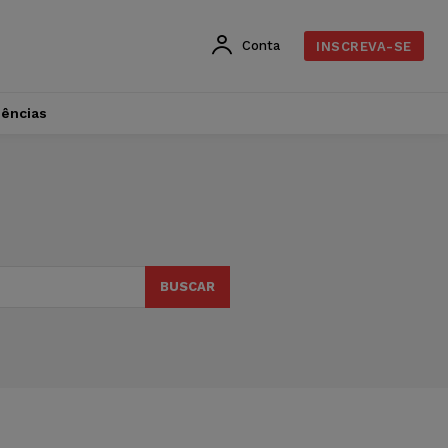
Conta
INSCREVA-SE
dências
BUSCAR