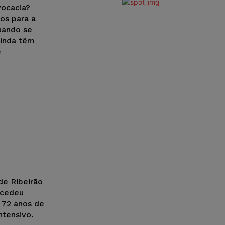
vocacia?
os para a
uando se
ainda têm
e
de Ribeirão
ncedeu
e 72 anos de
ntensivo.