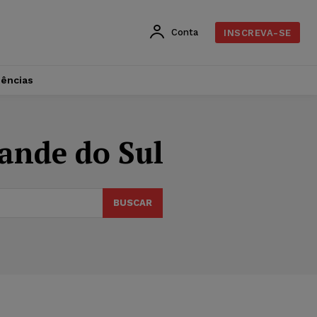
Conta
INSCREVA-SE
dências
rande do Sul
BUSCAR