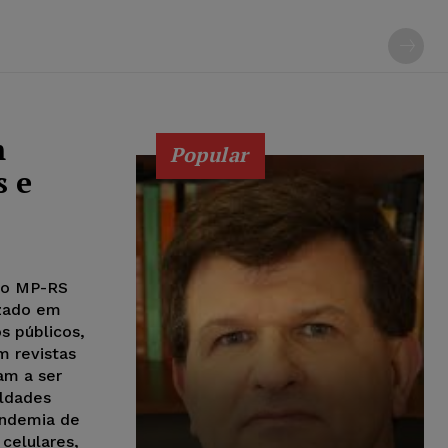
m
Popular
s e
 do MP-RS
izado em
s públicos,
m revistas
uldades
andemia de
celulares,