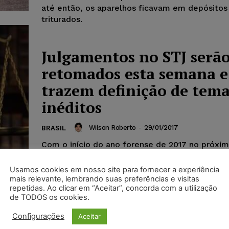
até então, os aparelhos ficavam em depósitos
triturados.
Julgamentos no STJ serã
retomados esta semana e
trazem definição de tema
inéditos
Wilson Roberto
-
29/01/2017
BRASIL
Com o início do ano forense de 2017 no próximo
Superior Tribunal de Justiça (STJ) retomará a 
de temas relevantes,...
Usamos cookies em nosso site para fornecer a experiência
mais relevante, lembrando suas preferências e visitas
repetidas. Ao clicar em “Aceitar”, concorda com a utilização
de TODOS os cookies.
Configurações
Aceitar