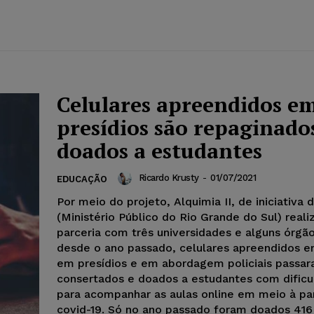
Celulares apreendidos e
presídios são repaginado
doados a estudantes
Ricardo Krusty
-
01/07/2021
EDUCAÇÃO
Por meio do projeto, Alquimia II, de iniciativa
(Ministério Público do Rio Grande do Sul) real
parceria com três universidades e alguns órgão
desde o ano passado, celulares apreendidos e
em presídios e em abordagem policiais passaram a ser
consertados e doados a estudantes com dific
para acompanhar as aulas online em meio à p
covid-19. Só no ano passado foram doados 416 