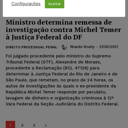
Configurações
Aceitar
Ministro determina remessa de
investigação contra Michel Temer
à Justiça Federal do DF
Ricardo Krusty
-
21/05/2021
DIREITO PROCESSUAL PENAL
Foi julgado procedente pelo ministro do Supremo
Tribunal Federal (STF), Alexandre de Moraes,
procedente a Reclamação (RCL 47126) para
determinar à Justiça Federal do Rio de Janeiro e de
São Paulo, que remetam, no prazo de 24 horas, os
autos de investigações às quais o ex-presidente da
República Michel Temer responde por peculato,
lavagem de dinheiro e organização criminosa à 12ª
Vara Federal da Seção Judiciária do Distrito Federal.
1
2
3