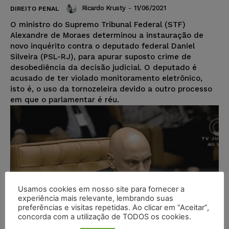
Ricardo Krusty
-
11/06/2021
DIREITO PENAL
O ministro do Supremo Tribunal Federal (STF)
Alexandre de Moraes determinou a instauração de
novo inquérito contra o deputado federal Daniel
Silveira (PSL-RJ), para apurar suposto crime de
desobediência da decisão judicial. O deputado é
acusado de ter violado monitoramento eletrônico,
isto é, o uso da tornozeleira devido a outro processo
em que o parlamentar é réu.
Usamos cookies em nosso site para fornecer a
experiência mais relevante, lembrando suas
preferências e visitas repetidas. Ao clicar em “Aceitar”,
concorda com a utilização de TODOS os cookies.