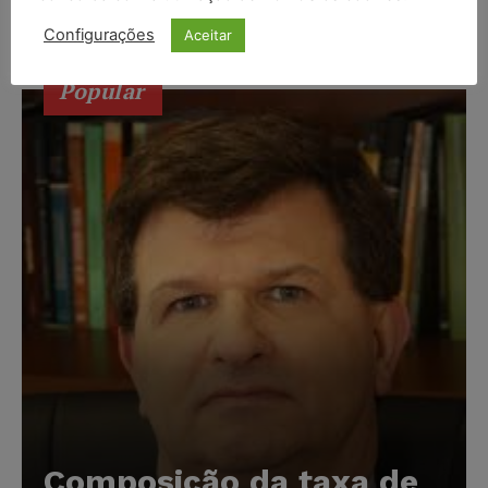
Itajubá.
Configurações
Aceitar
Popular
Composição da taxa de