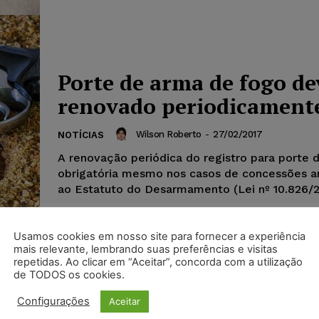
Porte de arma de fogo de
renovado periodicament
Wilson Roberto
-
27/02/2017
NOTÍCIAS
A renovação periódica do registro para porte 
obrigatória mesmo nos casos de concessões a
ao Estatuto do Desarmamento (Lei nº 10.826/20
Usamos cookies em nosso site para fornecer a experiência
mais relevante, lembrando suas preferências e visitas
repetidas. Ao clicar em “Aceitar”, concorda com a utilização
de TODOS os cookies.
Configurações
Aceitar
TRF4 mantém suspensão