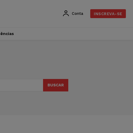
Conta
INSCREVA-SE
dências
BUSCAR