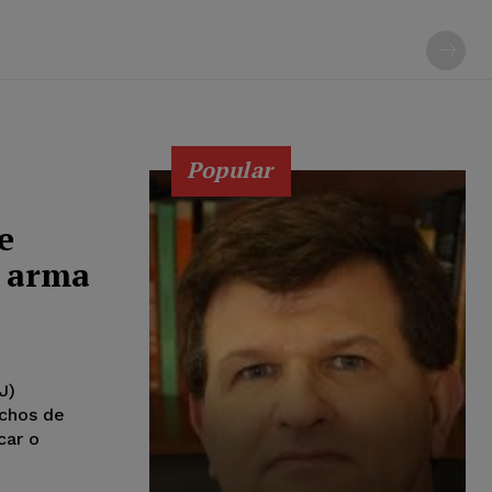
Popular
e
 arma
J)
uchos de
car o