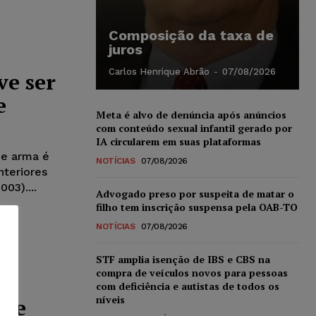
Composição da taxa de
juros
Carlos Henrique Abrão
-
07/08/2026
ve ser
e
Meta é alvo de denúncia após anúncios
com conteúdo sexual infantil gerado por
IA circularem em suas plataformas
de arma é
NOTÍCIAS
07/08/2026
nteriores
03)....
Advogado preso por suspeita de matar o
filho tem inscrição suspensa pela OAB-TO
NOTÍCIAS
07/08/2026
STF amplia isenção de IBS e CBS na
compra de veículos novos para pessoas
com deficiência e autistas de todos os
níveis
 de