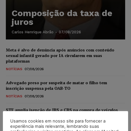
Composição da taxa de
juros
Carlos Henrique Abrão
-
07/08/2026
Meta é alvo de denúncia após anúncios com conteúdo
sexual infantil gerado por IA circularem em suas
plataformas
NOTÍCIAS
07/08/2026
Advogado preso por suspeita de matar o filho tem
inscrição suspensa pela OAB-TO
NOTÍCIAS
07/08/2026
STF amplia isenção de IBS e CBS na compra de veículos
novos para pessoas com deficiência e autistas de todos os
níveis
Usamos cookies em nosso site para fornecer a
experiência mais relevante, lembrando suas
DIREITO TRIBUTÁRIO
07/08/2026