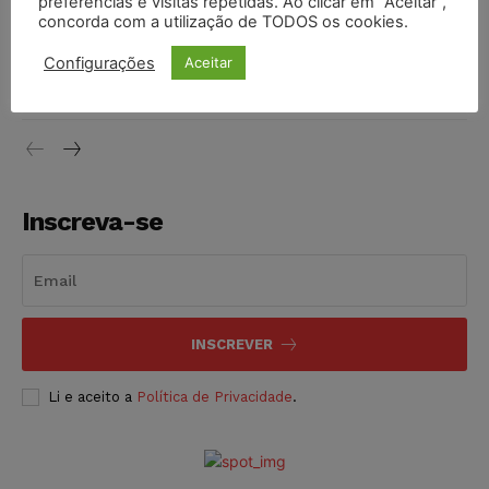
preferências e visitas repetidas. Ao clicar em “Aceitar”,
concorda com a utilização de TODOS os cookies.
Justiça do Trabalho mantém justa causa de empregado que
Configurações
Aceitar
vendia canetas emagrecedoras no local de trabalho
NOTÍCIAS
07/08/2026
Inscreva-se
INSCREVER
Li e aceito a
Política de Privacidade
.