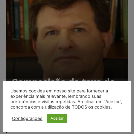
Composição da taxa de
juros
Usamos cookies em nosso site para fornecer a
experiência mais relevante, lembrando suas
Carlos Henrique Abrão
-
07/08/2026
preferências e visitas repetidas. Ao clicar em “Aceitar”,
concorda com a utilização de TODOS os cookies.
Configurações
Aceitar
Meta é alvo de denúncia após anúncios com conteúdo
sexual infantil gerado por IA circularem em suas
plataformas