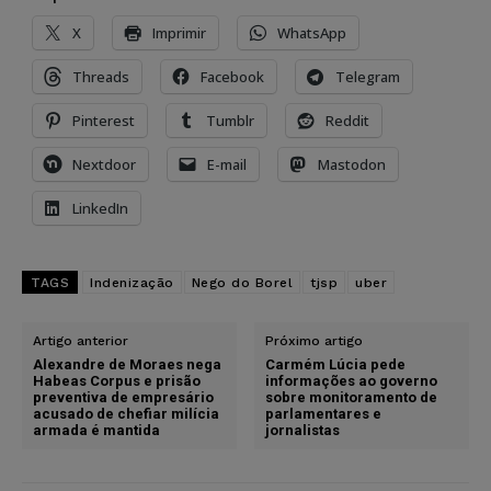
X
Imprimir
WhatsApp
Threads
Facebook
Telegram
Pinterest
Tumblr
Reddit
Nextdoor
E-mail
Mastodon
LinkedIn
TAGS
Indenização
Nego do Borel
tjsp
uber
Artigo anterior
Próximo artigo
Alexandre de Moraes nega
Carmém Lúcia pede
Habeas Corpus e prisão
informações ao governo
preventiva de empresário
sobre monitoramento de
acusado de chefiar milícia
parlamentares e
armada é mantida
jornalistas