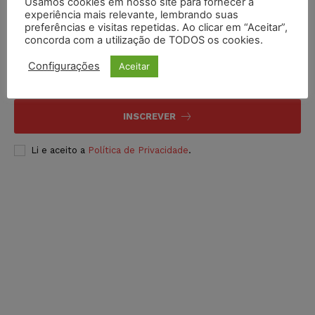
Usamos cookies em nosso site para fornecer a
experiência mais relevante, lembrando suas
preferências e visitas repetidas. Ao clicar em “Aceitar”,
Inscreva-se
concorda com a utilização de TODOS os cookies.
Configurações
Aceitar
INSCREVER
Li e aceito a
Política de Privacidade
.