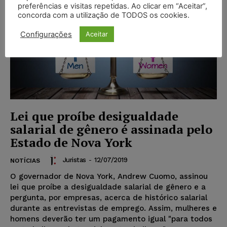
preferências e visitas repetidas. Ao clicar em “Aceitar”,
concorda com a utilização de TODOS os cookies.
Configurações
Aceitar
Lei que proíbe desigualdade
salarial de gênero é assinada pelo
Estado de Nova York
Juristas
-
12/07/2019
NOTÍCIAS
O governador de Nova York, Andrew Cuomo, assinou
lei que proíbe a desigualdade salarial de gênero e a
pergunta, por empresas, acerca de histórico salarial
durante as entrevistas de emprego. Assim, mulheres e
homens deverão ter um pagamento igual "para todos