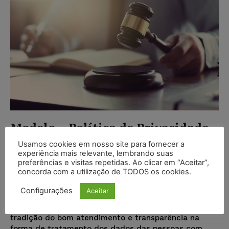
Modelo – Política de Privacidade
– Seguradora
Usamos cookies em nosso site para fornecer a
experiência mais relevante, lembrando suas
Juristas
-
22/08/2022
TERMOS
preferências e visitas repetidas. Ao clicar em “Aceitar”,
concorda com a utilização de TODOS os cookies.
Nós, do Grupo XXXXX, formado pela XXXXXX
Seguradora S.A., inscrita no CNPJ/ME, sob o nº.
Configurações
Aceitar
XX.XXX.XXX/0001-XX e pelas empresas que ela
controla, direta ou indiretamente, prezando pela
tradição do bom atendimento e transparência na
forma de tratamento dos dados das pessoas com