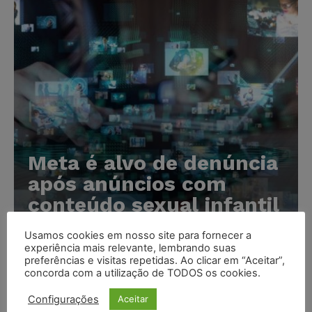
Meta é alvo de denúncia
após anúncios com
conteúdo sexual infantil
gerado por IA circularem
Usamos cookies em nosso site para fornecer a
em suas plataformas
experiência mais relevante, lembrando suas
preferências e visitas repetidas. Ao clicar em “Aceitar”,
Karina Silvério
-
07/08/2026
concorda com a utilização de TODOS os cookies.
Configurações
Aceitar