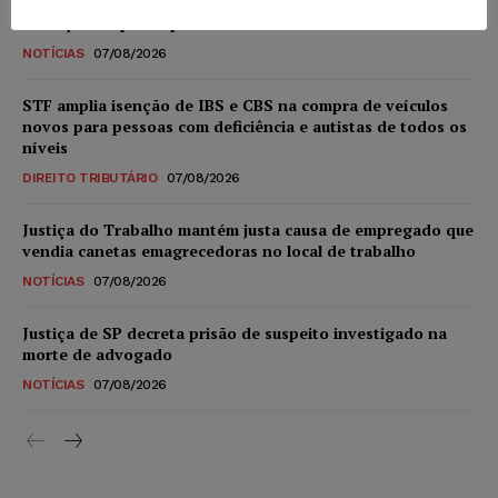
Advogado preso por suspeita de matar o filho tem
inscrição suspensa pela OAB-TO
NOTÍCIAS
07/08/2026
STF amplia isenção de IBS e CBS na compra de veículos
novos para pessoas com deficiência e autistas de todos os
níveis
DIREITO TRIBUTÁRIO
07/08/2026
Justiça do Trabalho mantém justa causa de empregado que
vendia canetas emagrecedoras no local de trabalho
NOTÍCIAS
07/08/2026
Justiça de SP decreta prisão de suspeito investigado na
morte de advogado
NOTÍCIAS
07/08/2026