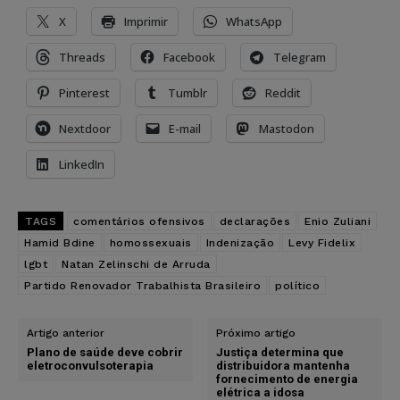
X
Imprimir
WhatsApp
Threads
Facebook
Telegram
Pinterest
Tumblr
Reddit
Nextdoor
E-mail
Mastodon
LinkedIn
TAGS
comentários ofensivos
declarações
Enio Zuliani
Hamid Bdine
homossexuais
Indenização
Levy Fidelix
lgbt
Natan Zelinschi de Arruda
Partido Renovador Trabalhista Brasileiro
político
Artigo anterior
Próximo artigo
Plano de saúde deve cobrir
Justiça determina que
eletroconvulsoterapia
distribuidora mantenha
fornecimento de energia
elétrica a idosa