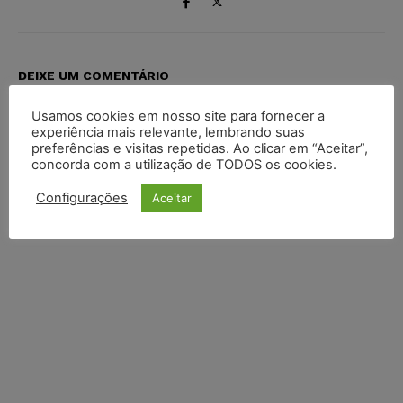
DEIXE UM COMENTÁRIO
Usamos cookies em nosso site para fornecer a
Default Comments (0)
Facebook Comments
Disqus Comments
experiência mais relevante, lembrando suas
preferências e visitas repetidas. Ao clicar em “Aceitar”,
concorda com a utilização de TODOS os cookies.
Configurações
Aceitar