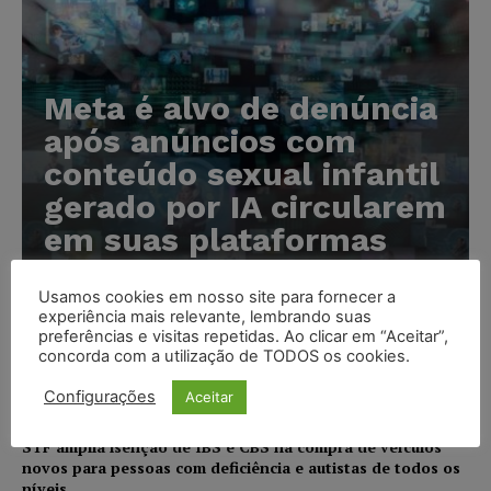
Meta é alvo de denúncia
após anúncios com
conteúdo sexual infantil
gerado por IA circularem
em suas plataformas
Karina Silvério
-
07/08/2026
Usamos cookies em nosso site para fornecer a
experiência mais relevante, lembrando suas
preferências e visitas repetidas. Ao clicar em “Aceitar”,
Advogado preso por suspeita de matar o filho tem
concorda com a utilização de TODOS os cookies.
inscrição suspensa pela OAB-TO
Configurações
Aceitar
NOTÍCIAS
07/08/2026
STF amplia isenção de IBS e CBS na compra de veículos
novos para pessoas com deficiência e autistas de todos os
níveis