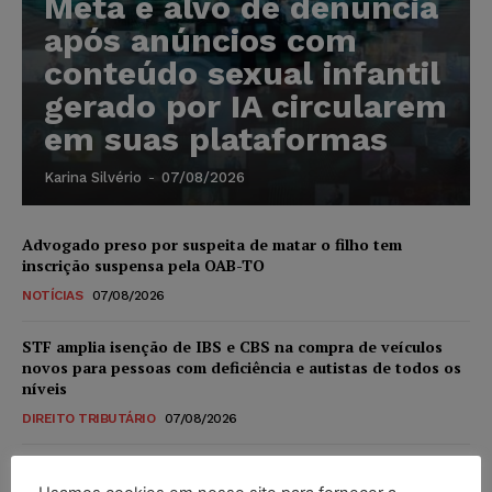
Meta é alvo de denúncia
após anúncios com
conteúdo sexual infantil
gerado por IA circularem
em suas plataformas
Karina Silvério
-
07/08/2026
Advogado preso por suspeita de matar o filho tem
inscrição suspensa pela OAB-TO
NOTÍCIAS
07/08/2026
STF amplia isenção de IBS e CBS na compra de veículos
novos para pessoas com deficiência e autistas de todos os
níveis
DIREITO TRIBUTÁRIO
07/08/2026
Justiça do Trabalho mantém justa causa de empregado que
vendia canetas emagrecedoras no local de trabalho