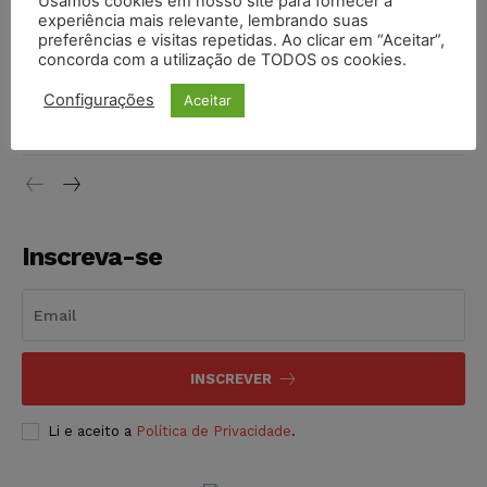
Usamos cookies em nosso site para fornecer a
experiência mais relevante, lembrando suas
NOTÍCIAS
07/08/2026
preferências e visitas repetidas. Ao clicar em “Aceitar”,
concorda com a utilização de TODOS os cookies.
Justiça de SP decreta prisão de suspeito investigado na
morte de advogado
Configurações
Aceitar
NOTÍCIAS
07/08/2026
Inscreva-se
INSCREVER
Li e aceito a
Política de Privacidade
.