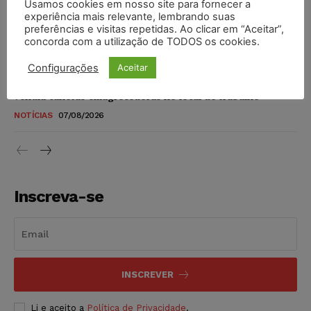
Usamos cookies em nosso site para fornecer a
STF amplia isenção de IBS e CBS na compra de veículos
experiência mais relevante, lembrando suas
novos para pessoas com deficiência e autistas de todos os
preferências e visitas repetidas. Ao clicar em “Aceitar”,
níveis
concorda com a utilização de TODOS os cookies.
DIREITO TRIBUTÁRIO
07/08/2026
Configurações
Aceitar
Justiça do Trabalho mantém justa causa de empregado que
vendia canetas emagrecedoras no local de trabalho
NOTÍCIAS
07/08/2026
Inscreva-se
INSCREVER
Li e aceito a
Política de Privacidade
.