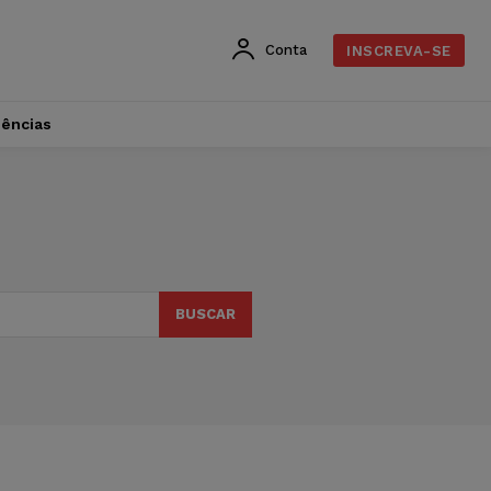
Conta
INSCREVA-SE
dências
BUSCAR