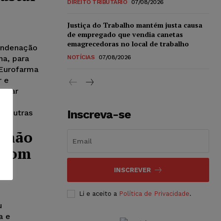
DIREITO TRIBUTÁRIO
07/08/2026
Justiça do Trabalho mantém justa causa
de empregado que vendia canetas
emagrecedoras no local de trabalho
ondenação
na, para
NOTÍCIAS
07/08/2026
 Eurofarma
r e
ustar
cou
Inscreva-se
e outras
ilhão
o com
INSCREVER
Li e aceito a
Política de Privacidade
.
u
a e