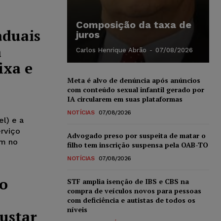
Composição da taxa de
aduais
juros
a
Carlos Henrique Abrão
-
07/08/2026
ixa e
Meta é alvo de denúncia após anúncios
com conteúdo sexual infantil gerado por
IA circularem em suas plataformas
NOTÍCIAS
07/08/2026
l) e a
erviço
Advogado preso por suspeita de matar o
am no
filho tem inscrição suspensa pela OAB-TO
NOTÍCIAS
07/08/2026
co
STF amplia isenção de IBS e CBS na
compra de veículos novos para pessoas
com deficiência e autistas de todos os
níveis
ustar