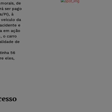
 morais, de
rá ser pago
/PI), à
r veículo da
 acidente e
sa em ação
, o carro
alidade de
tinha 56
re eles,
cesso