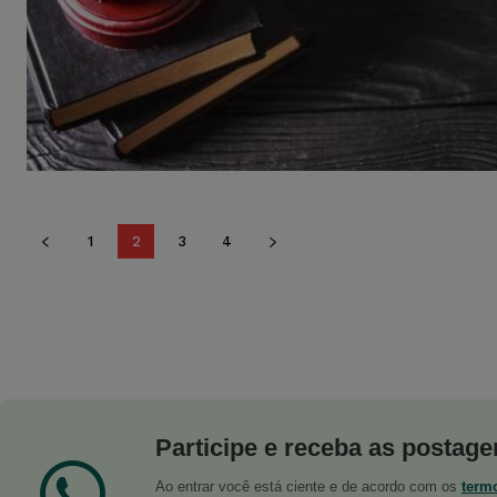
1
2
3
4
Participe e receba as postagen
Ao entrar você está ciente e de acordo com os
term