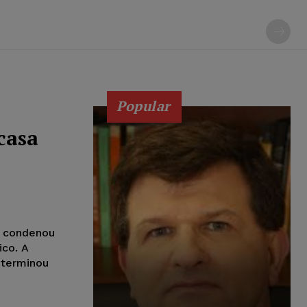
Popular
casa
í condenou
ico. A
eterminou