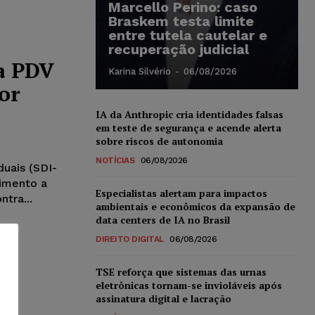
Marcello Perino: caso
Braskem testa limite
entre tutela cautelar e
recuperação judicial
a PDV
Karina Silvério
-
06/08/2026
or
IA da Anthropic cria identidades falsas
em teste de segurança e acende alerta
sobre riscos de autonomia
NOTÍCIAS
06/08/2026
duais (SDI-
vimento a
Especialistas alertam para impactos
tra...
ambientais e econômicos da expansão de
data centers de IA no Brasil
DIREITO DIGITAL
06/08/2026
TSE reforça que sistemas das urnas
eletrônicas tornam-se invioláveis após
assinatura digital e lacração