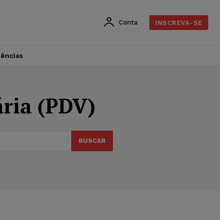
Conta
INSCREVA-SE
dências
ria (PDV)
BUSCAR