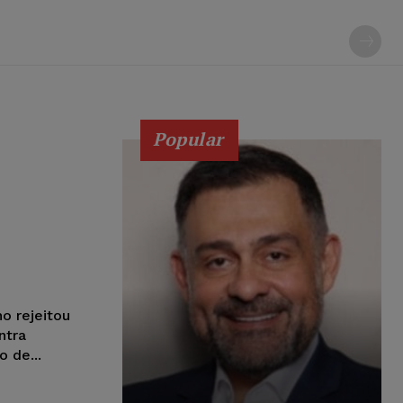
Popular
o rejeitou
ntra
 de...