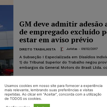
GM deve admitir adesão 
de empregado excluído p
estar em aviso prévio
Juristas
-
09/02/2017
DIREITO TRABALHISTA
A Subseção I Especializada em Dissídios Indivi
1) do Tribunal Superior do Trabalho negou pro
embargos da General Motors do Brasil Ltda. con
Usamos cookies em nosso site para fornecer a experiência
mais relevante, lembrando suas preferências e visitas
repetidas. Ao clicar em “Aceitar”, concorda com a utilização
de TODOS os cookies.