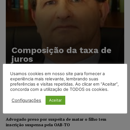
Composição da taxa de
juros
Carlos Henrique Abrão
-
07/08/2026
Usamos cookies em nosso site para fornecer a
experiência mais relevante, lembrando suas
preferências e visitas repetidas. Ao clicar em “Aceitar”,
Meta é alvo de denúncia após anúncios com conteúdo
concorda com a utilização de TODOS os cookies.
sexual infantil gerado por IA circularem em suas
plataformas
Configurações
Aceitar
NOTÍCIAS
07/08/2026
Advogado preso por suspeita de matar o filho tem
inscrição suspensa pela OAB-TO