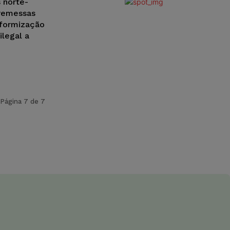
 norte-
 remessas
iformização
ilegal a
Página 7 de 7