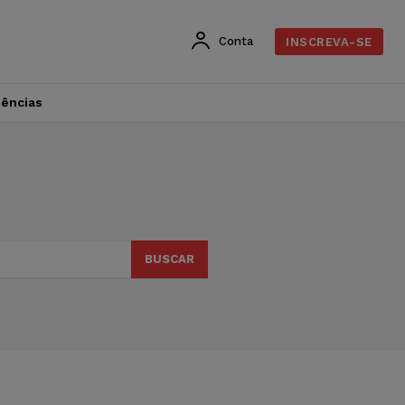
Conta
INSCREVA-SE
dências
BUSCAR