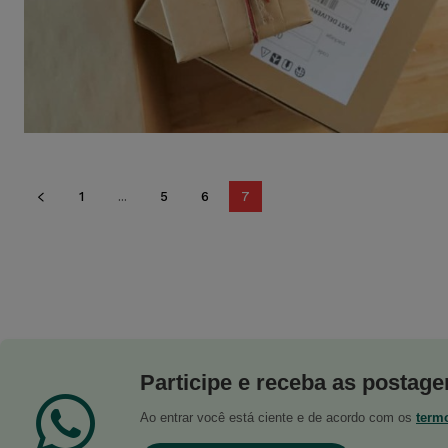
1
...
5
6
7
Participe e receba as postagen
Ao entrar você está ciente e de acordo com os
term