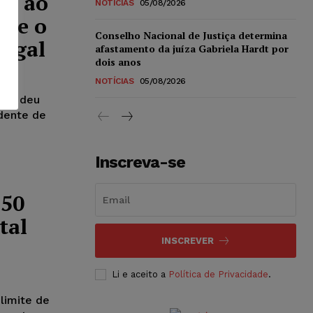
to ao
NOTÍCIAS
05/08/2026
que o
Conselho Nacional de Justiça determina
legal
afastamento da juíza Gabriela Hardt por
dois anos
NOTÍCIAS
05/08/2026
de, deu
dente de
Inscreva-se
 50
tal
INSCREVER
Li e aceito a
Política de Privacidade
.
limite de