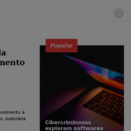
Popular
da
amento
rovimento à
o Judiciária
Cibercriminosos
exploram softwares