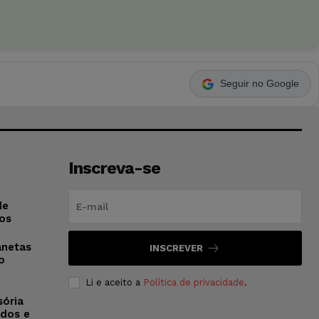
Seguir no Google
Inscreva-se
de
os
anetas
INSCREVER
o
Li e aceito a
Política de privacidade
.
sória
dos e