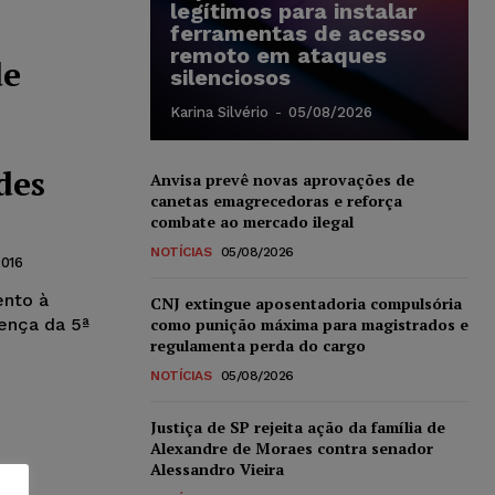
legítimos para instalar
ferramentas de acesso
remoto em ataques
de
silenciosos
Karina Silvério
-
05/08/2026
des
Anvisa prevê novas aprovações de
canetas emagrecedoras e reforça
combate ao mercado ilegal
NOTÍCIAS
05/08/2026
2016
ento à
CNJ extingue aposentadoria compulsória
ença da 5ª
como punição máxima para magistrados e
regulamenta perda do cargo
NOTÍCIAS
05/08/2026
Justiça de SP rejeita ação da família de
Alexandre de Moraes contra senador
Alessandro Vieira