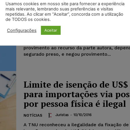
segurado preso tem direi
Usamos cookies em nosso site para fornecer a experiência
auxílio-reclusão mesmo 
mais relevante, lembrando suas preferências e visitas
repetidas. Ao clicar em “Aceitar”, concorda com a utilização
salário ultrapasse limite 
de TODOS os cookies.
Configurações
Aceitar
Juristas
-
13/11/2016
NOTÍCIAS
A 1ª Turma do TRF da 1ª Região, por unanimida
provimento ao recurso da parte autora, depen
segurado preso, e negou provimento...
Limite de isenção de US$
para importações via pos
por pessoa física é ilegal
Juristas
-
10/10/2016
NOTÍCIAS
A TNU reconheceu a ilegalidade da fixação de 