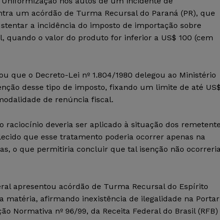
 Uniformização nos autos de um incidente de
ontra um acórdão de Turma Recursal do Paraná (PR), que
stentar a incidência do imposto de importação sobre
, quando o valor do produto for inferior a US$ 100 (cem
u que o Decreto-Lei nº 1.804/1980 delegou ao Ministério
nção desse tipo de imposto, fixando um limite de até US
odalidade de renúncia fiscal.
aciocínio deveria ser aplicado à situação dos remetent
elecido que esse tratamento poderia ocorrer apenas na
as, o que permitiria concluir que tal isenção não ocorreri
ral apresentou acórdão de Turma Recursal do Espírito
 matéria, afirmando inexistência de ilegalidade na Portar
ção Normativa nº 96/99, da Receita Federal do Brasil (RFB)