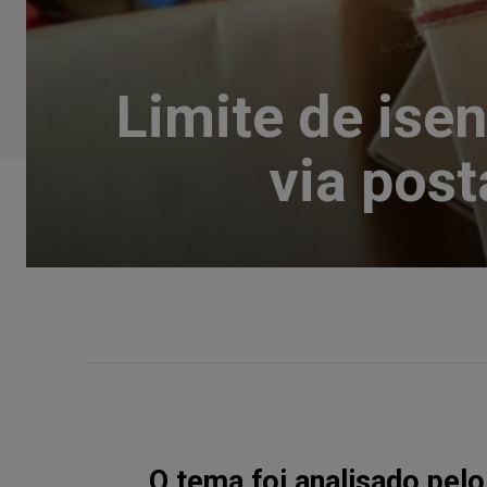
Limite de ise
via post
O tema foi analisado pel