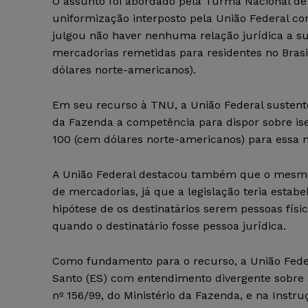
O assunto foi abordado pela Turma Nacional de
uniformização interposto pela União Federal c
julgou não haver nenhuma relação jurídica a su
mercadorias remetidas para residentes no Brasil
dólares norte-americanos).
Em seu recurso à TNU, a União Federal sustento
da Fazenda a competência para dispor sobre ise
100 (cem dólares norte-americanos) para essa m
A União Federal destacou também que o mesmo r
de mercadorias, já que a legislação teria estab
hipótese de os destinatários serem pessoas físic
quando o destinatário fosse pessoa jurídica.
Como fundamento para o recurso, a União Fede
Santo (ES) com entendimento divergente sobre a
nº 156/99, do Ministério da Fazenda, e na Instru