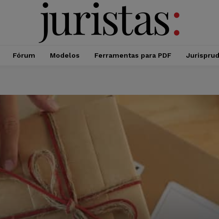
Fórum
Modelos
Ferramentas para PDF
Jurispru