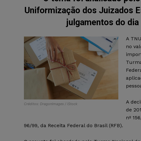
Uniformização dos Juizados E
julgamentos do dia
A TNU 
no val
impor
Turma
Federa
aplic
pessoa
A dec
Créditos: DragonImages / iStock
de 201
nº 156
96/99, da Receita Federal do Brasil (RFB).