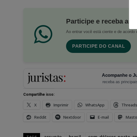
Participe e receba as 
Ao entrar você está ciente e de acord
PARTICIPE DO CANAL
Acompanhe o Ju
receba as principais
Compartilhe isso:
X
Imprimir
WhatsApp
Thread
Reddit
Nextdoor
E-mail
Mast
assunto
brasil
cem dólares norte-a