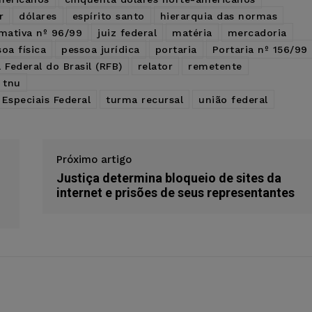
r
dólares
espírito santo
hierarquia das normas
mativa nº 96/99
juiz federal
matéria
mercadoria
oa física
pessoa jurídica
portaria
Portaria nº 156/99
 Federal do Brasil (RFB)
relator
remetente
tnu
Especiais Federal
turma recursal
união federal
Próximo artigo
Justiça determina bloqueio de sites da
internet e prisões de seus representantes