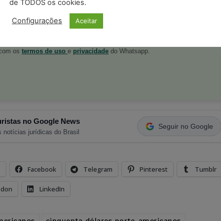
de TODOS os cookies.
Configurações
Aceitar
postagens diárias do Portal Juristas.
o com os
termos de uso
e
privacidade
do Whatsapp.
ristas no Google News
Seguir no Google
 notícias jurídicas do Brasil
s
Facebook
Telegram
Pinterest
Tumblr
odon
LinkedIn
mericanos
cinquenta dólares norte-americanos