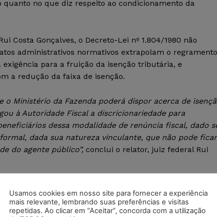
ão quanto no que diz respeito ao condicionamento da
 Rui Costa Gonçalves, o Decreto-Lei nº 1.804/1980 não
s atos administrativos normativos extrapolam o regrament
 exigência para a fruição da isenção tributária, e
m a redução da faixa de isenção.
e o Ministério da Fazenda poderá dispor acerca de isenç
u à Autoridade Fiscal a discricionariedade para
beneficiários dessa modalidade de renúncia fiscal, dado s
formal, dada sua natureza vinculante, que não pode ficar
de do agente público”,
conclui o relator, juiz federal Rui
e aqui para baixar o Acórdão – inteiro teor)
Usamos cookies em nosso site para fornecer a experiência
mais relevante, lembrando suas preferências e visitas
repetidas. Ao clicar em “Aceitar”, concorda com a utilização
al – CJF)