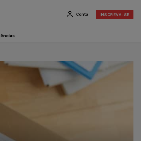
Conta
INSCREVA-SE
dências