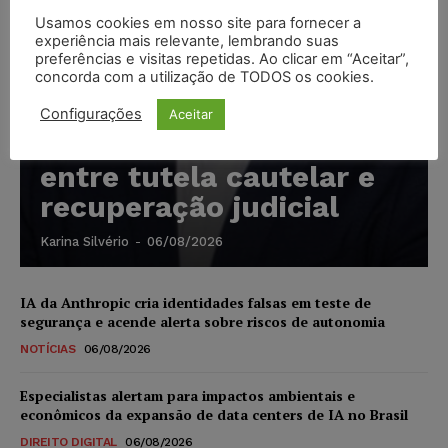
Usamos cookies em nosso site para fornecer a
experiência mais relevante, lembrando suas
preferências e visitas repetidas. Ao clicar em “Aceitar”,
concorda com a utilização de TODOS os cookies.
Marcello Perino: caso
Configurações
Aceitar
Braskem testa limite
entre tutela cautelar e
recuperação judicial
Karina Silvério
-
06/08/2026
IA da Anthropic cria identidades falsas em teste de
segurança e acende alerta sobre riscos de autonomia
NOTÍCIAS
06/08/2026
Especialistas alertam para impactos ambientais e
econômicos da expansão de data centers de IA no Brasil
DIREITO DIGITAL
06/08/2026