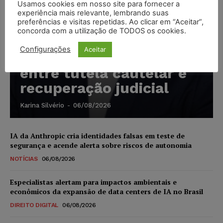
Usamos cookies em nosso site para fornecer a
experiência mais relevante, lembrando suas
preferências e visitas repetidas. Ao clicar em “Aceitar”,
concorda com a utilização de TODOS os cookies.
Marcello Perino: caso
Configurações
Aceitar
Braskem testa limite
entre tutela cautelar e
recuperação judicial
Karina Silvério
-
06/08/2026
IA da Anthropic cria identidades falsas em teste de
segurança e acende alerta sobre riscos de autonomia
NOTÍCIAS
06/08/2026
Especialistas alertam para impactos ambientais e
econômicos da expansão de data centers de IA no Brasil
DIREITO DIGITAL
06/08/2026