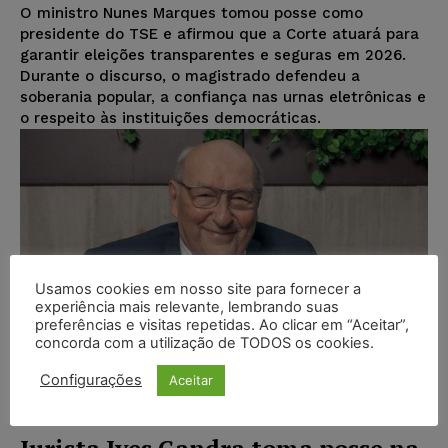
O ministro Nunes Marques tomou posse como
presidente do TSE e afirmou que a Corte atuará para
garantir eleições transparentes e seguras em 2026.
Durante o discurso, o magistrado defendeu a
soberania popular, a confiança nas urnas eletrônicas e
o respeito às instituições democráticas.
Usamos cookies em nosso site para fornecer a
experiência mais relevante, lembrando suas
preferências e visitas repetidas. Ao clicar em “Aceitar”,
concorda com a utilização de TODOS os cookies.
Configurações
Aceitar
Jurista Ives Gandra toma posse na