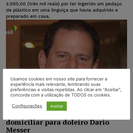
3.000,00 (três mil reais) por ter ingerido um pedaço
de plástico em uma linguiça que havia adquirido e
preparado em casa.
Usamos cookies em nosso site para fornecer a
experiência mais relevante, lembrando suas
preferências e visitas repetidas. Ao clicar em “Aceitar”,
concorda com a utilização de TODOS os cookies.
Configurações
Aceitar
TRF2 derruba decisão de prisão
domiciliar para doleiro Dario
Messer