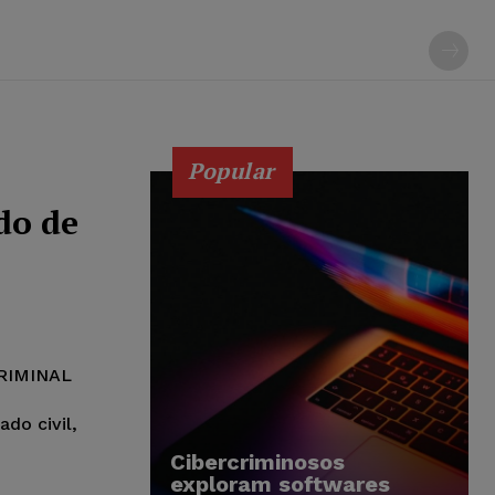
Popular
do de
RIMINAL
do civil,
Cibercriminosos
exploram softwares