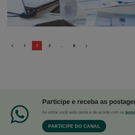
1
2
3
...
8
Participe e receba as postagen
Ao entrar você está ciente e de acordo com os
term
PARTICIPE DO CANAL