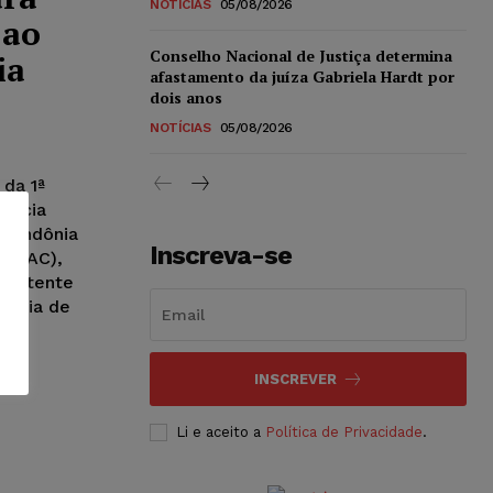
NOTÍCIAS
05/08/2026
 ao
Conselho Nacional de Justiça determina
ia
afastamento da juíza Gabriela Hardt por
dois anos
NOTÍCIAS
05/08/2026
 da 1ª
tência
 Rondônia
Inscreva-se
 (SJAC),
ompetente
ência de
.
INSCREVER
Li e aceito a
Política de Privacidade
.