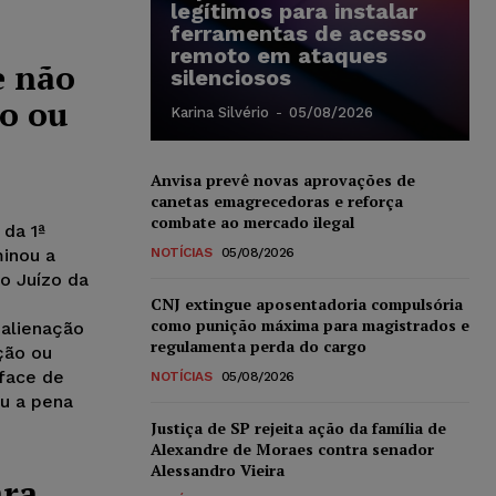
legítimos para instalar
ferramentas de acesso
remoto em ataques
e não
silenciosos
ão ou
Karina Silvério
-
05/08/2026
Anvisa prevê novas aprovações de
canetas emagrecedoras e reforça
combate ao mercado ilegal
 da 1ª
inou a
NOTÍCIAS
05/08/2026
o Juízo da
CNJ extingue aposentadoria compulsória
como punição máxima para magistrados e
 alienação
regulamenta perda do cargo
ção ou
face de
NOTÍCIAS
05/08/2026
u a pena
Justiça de SP rejeita ação da família de
Alexandre de Moraes contra senador
Alessandro Vieira
ara