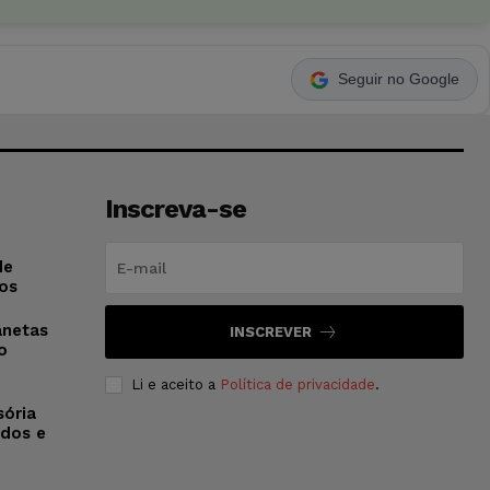
Seguir no Google
Inscreva-se
de
os
anetas
INSCREVER
o
Li e aceito a
Política de privacidade
.
sória
dos e