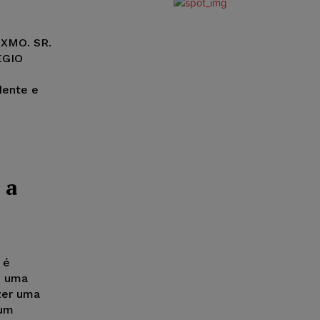
EXMO. SR.
ÉGIO
idente e
 a
 é
m uma
zer uma
 um