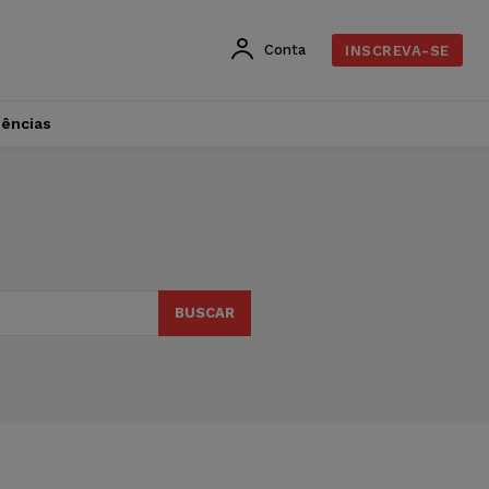
Conta
INSCREVA-SE
dências
BUSCAR