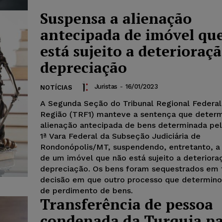
Suspensa a alienação
antecipada de imóvel qu
está sujeito a deterioraç
depreciação
Juristas
-
16/01/2023
NOTÍCIAS
A Segunda Seção do Tribunal Regional Federal
Região (TRF1) manteve a sentença que determ
alienação antecipada de bens determinada pel
1ª Vara Federal da Subseção Judiciária de
Rondonópolis/MT, suspendendo, entretanto, a
de um imóvel que não está sujeito a deteriora
depreciação. Os bens foram sequestrados em 
decisão em que outro processo que determino
de perdimento de bens.
Transferência de pessoa
condenada da Turquia p