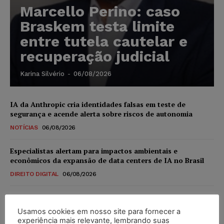
Marcello Perino: caso
Braskem testa limite
entre tutela cautelar e
recuperação judicial
Karina Silvério
-
06/08/2026
IA da Anthropic cria identidades falsas em teste de
segurança e acende alerta sobre riscos de autonomia
NOTÍCIAS
06/08/2026
Especialistas alertam para impactos ambientais e
econômicos da expansão de data centers de IA no Brasil
DIREITO DIGITAL
06/08/2026
TSE reforça que sistemas das urnas eletrônicas tornam-se
invioláveis após assinatura digital e lacração
Usamos cookies em nosso site para fornecer a
experiência mais relevante, lembrando suas
NOTÍCIAS
06/08/2026