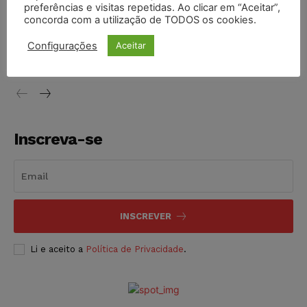
preferências e visitas repetidas. Ao clicar em “Aceitar”,
concorda com a utilização de TODOS os cookies.
STF inicia julgamento sobre constitucionalidade da
proibição dos jogos de azar no Brasil
Configurações
Aceitar
NOTÍCIAS
06/08/2026
Inscreva-se
INSCREVER
Li e aceito a
Política de Privacidade
.