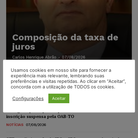
Composição da taxa de
juros
Carlos Henrique Abrão
-
07/08/2026
Usamos cookies em nosso site para fornecer a
Meta é alvo de denúncia após anúncios com conteúdo
experiência mais relevante, lembrando suas
preferências e visitas repetidas. Ao clicar em “Aceitar”,
sexual infantil gerado por IA circularem em suas
concorda com a utilização de TODOS os cookies.
plataformas
NOTÍCIAS
07/08/2026
Configurações
Aceitar
Advogado preso por suspeita de matar o filho tem
inscrição suspensa pela OAB-TO
NOTÍCIAS
07/08/2026