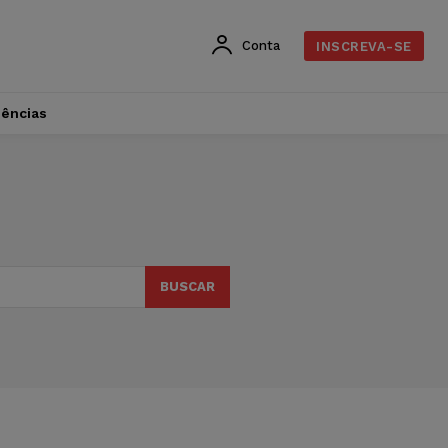
Conta
INSCREVA-SE
dências
BUSCAR