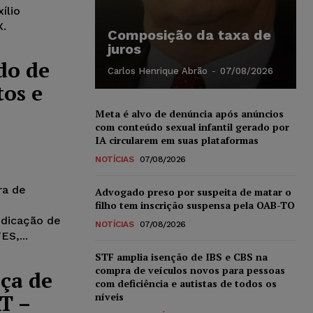
ílio
X.
Composição da taxa de
juros
do de
Carlos Henrique Abrão
-
07/08/2026
tos e
Meta é alvo de denúncia após anúncios
com conteúdo sexual infantil gerado por
IA circularem em suas plataformas
NOTÍCIAS
07/08/2026
ra de
Advogado preso por suspeita de matar o
filho tem inscrição suspensa pela OAB-TO
dicação de
NOTÍCIAS
07/08/2026
S,...
STF amplia isenção de IBS e CBS na
compra de veículos novos para pessoas
ça de
com deficiência e autistas de todos os
T –
níveis