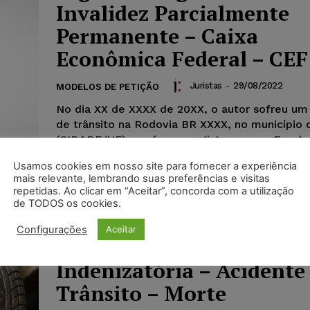
Invalidez Parcialmente
Permanente – Caixa
Econômica Federal – CEF
Juristas
-
29/08/2022
MODELOS DE PETIÇÃO
No dia XX de XXXX de 20XX, o autor sofreu um
de trânsito na Rodovia BR XXXX, no município 
(CIDADE/UF), conforme registro anexo. Em de
do acidente de trânsito acima demonstrado, a
Usamos cookies em nosso site para fornecer a experiência
Autora sofreu ferimentos, quais sejam: fratura
mais relevante, lembrando suas preferências e visitas
tornozelo esquerdo, com realização de cirurgi
repetidas. Ao clicar em “Aceitar”, concorda com a utilização
conforme se verifica pelo Prontuário médico.
de TODOS os cookies.
Configurações
Aceitar
Modelo de Petição – Açã
Indenizatória – Acidente
Trânsito – Morte