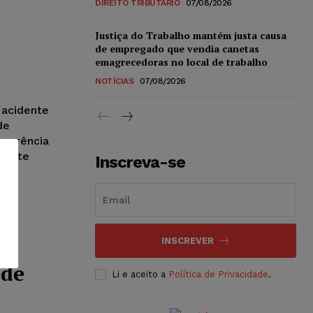
DIREITO TRIBUTÁRIO
07/08/2026
Justiça do Trabalho mantém justa causa
de empregado que vendia canetas
emagrecedoras no local de trabalho
NOTÍCIAS
07/08/2026
 acidente
de
corrência
 parte
Inscreva-se
s no
a,
INSCREVER
o
 de
Li e aceito a
Política de Privacidade
.