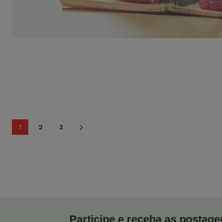
1
2
3
Participe e receba as postagen