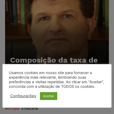
Composição da taxa de
juros
Usamos cookies em nosso site para fornecer a
Carlos Henrique Abrão
-
07/08/2026
experiência mais relevante, lembrando suas
preferências e visitas repetidas. Ao clicar em “Aceitar”,
concorda com a utilização de TODOS os cookies.
Meta é alvo de denúncia após anúncios com conteúdo
Configurações
Aceitar
sexual infantil gerado por IA circularem em suas
plataformas
NOTÍCIAS
07/08/2026