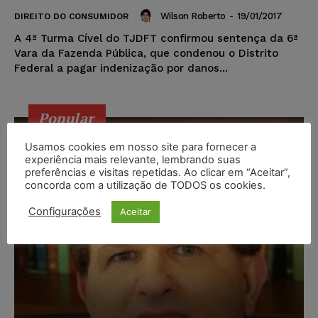
Wilson Roberto
-
19/01/2017
DIREITO DO CONSUMIDOR
A 4ª Turma Cível do TJDFT confirmou sentença da 6ª
Vara da Fazenda Pública, que condenou o Distrito
Federal a pagar indenização por danos...
Popular
Usamos cookies em nosso site para fornecer a
experiência mais relevante, lembrando suas
preferências e visitas repetidas. Ao clicar em “Aceitar”,
concorda com a utilização de TODOS os cookies.
Configurações
Aceitar