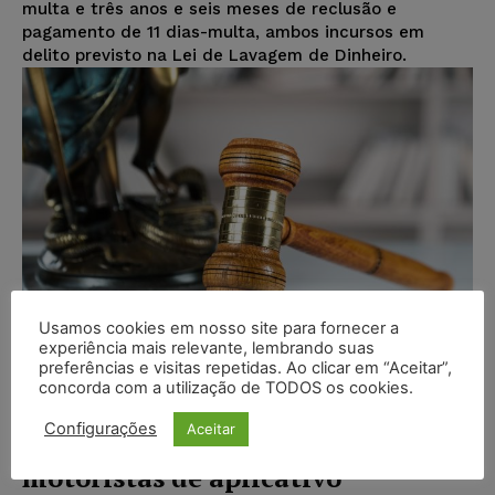
multa e três anos e seis meses de reclusão e
pagamento de 11 dias-multa, ambos incursos em
delito previsto na Lei de Lavagem de Dinheiro.
Usamos cookies em nosso site para fornecer a
experiência mais relevante, lembrando suas
preferências e visitas repetidas. Ao clicar em “Aceitar”,
concorda com a utilização de TODOS os cookies.
TJSP mantém condenação de réus
Configurações
Aceitar
por crimes praticados contra
motoristas de aplicativo