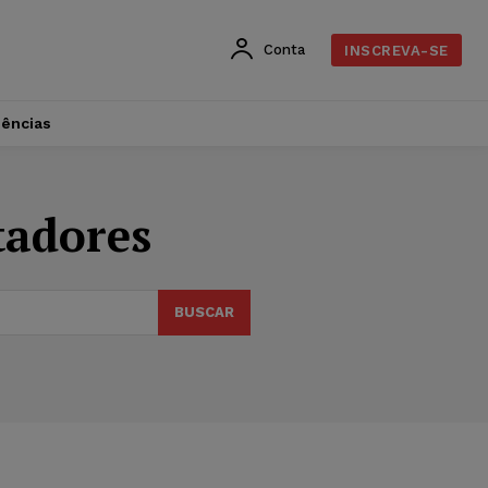
Conta
INSCREVA-SE
dências
tadores
BUSCAR