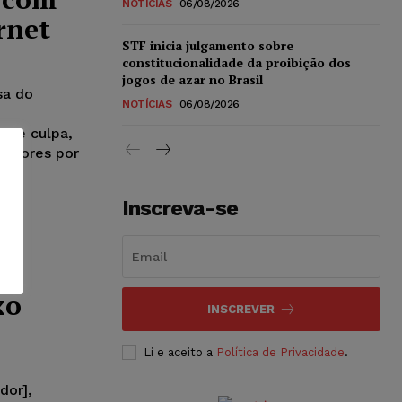
NOTÍCIAS
06/08/2026
rnet
STF inicia julgamento sobre
constitucionalidade da proibição dos
jogos de azar no Brasil
sa do
NOTÍCIAS
06/08/2026
 de culpa,
midores por
Inscreva-se
xo
INSCREVER
Li e aceito a
Política de Privacidade
.
dor],