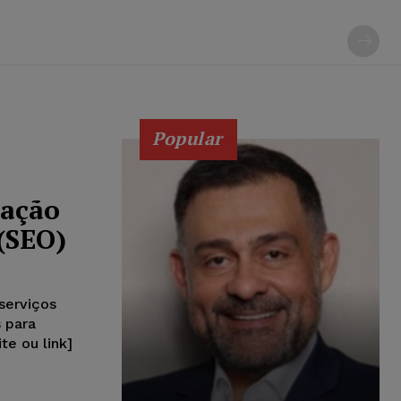
Popular
zação
(SEO)
 serviços
s para
te ou link]