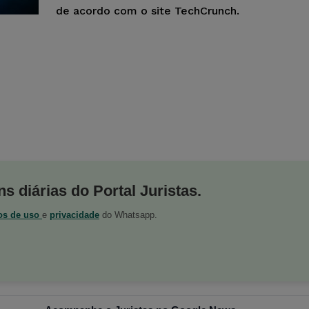
de acordo com o site TechCrunch.
s diárias do Portal Juristas.
os de uso
e
privacidade
do Whatsapp.