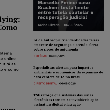
Marcello Perino: caso
Braskem testa limite
entre tutela cautelar e
lying:
recuperação judicial
 Como
Karina Silvério
-
06/08/2026
IA da Anthropic cria identidades falsas
em teste de segurança e acende alerta
sobre riscos de autonomia
oblema
NOTÍCIAS
06/08/2026
e online
utirá as
Especialistas alertam para impactos
são e como
ambientais e econômicos da expansão de
data centers de IA no Brasil
DIREITO DIGITAL
06/08/2026
TSE reforça que sistemas das urnas
o
eletrônicas tornam-se invioláveis após
assinatura digital e lacração
e com