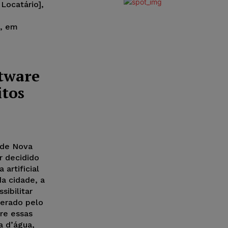
Locatário],
u, em
tware
itos
 de Nova
r decidido
 artificial
a cidade, a
sibilitar
gerado pelo
tre essas
 d’água,