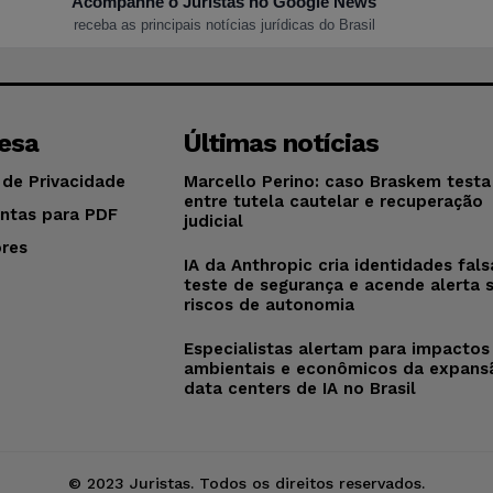
Acompanhe o Juristas no Google News
receba as principais notícias jurídicas do Brasil
esa
Últimas notícias
 de Privacidade
Marcello Perino: caso Braskem testa 
entre tutela cautelar e recuperação
ntas para PDF
judicial
res
IA da Anthropic cria identidades fal
o
teste de segurança e acende alerta 
riscos de autonomia
Especialistas alertam para impactos
ambientais e econômicos da expans
data centers de IA no Brasil
© 2023 Juristas. Todos os direitos reservados.