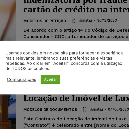
cartão de crédito na inte
Juristas
-
30/12/2023
MODELOS DE PETIÇÃO
De acordo com o artigo 14 do Código de Defe
Consumidor - CDC, o fornecedor de serviços é
responsável, independentemente da existência
pela reparação dos danos causados aos consu
Usamos cookies em nosso site para fornecer a experiência
defeitos relativos à prestação de serviços.
mais relevante, lembrando suas preferências e visitas
repetidas. Ao clicar em “Aceitar”, concorda com a utilização
de TODOS os cookies.
Configurações
Aceitar
Modelo de Contrato de
Locação de Imóvel de Lu
Juristas
-
04/06/2023
MODELOS DE DOCUMENTOS
Este Contrato de Locação de Imóvel de Luxo
("Contrato") é celebrado entre [Nome do Loca