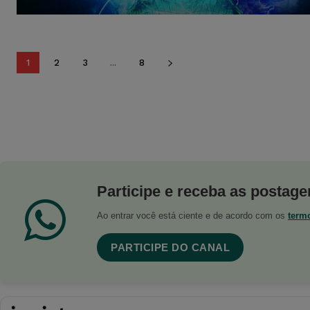
1
2
3
...
8
Participe e receba as postagen
Ao entrar você está ciente e de acordo com os
term
PARTICIPE DO CANAL