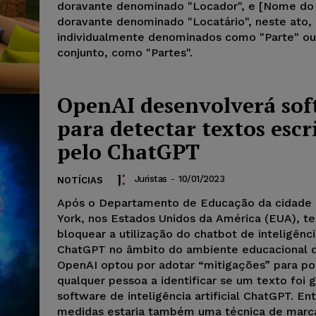
doravante denominado "Locador", e [Nome do 
doravante denominado "Locatário", neste ato,
individualmente denominados como "Parte" o
conjunto, como "Partes".
OpenAI desenvolverá sof
para detectar textos escr
pelo ChatGPT
Juristas
-
10/01/2023
NOTÍCIAS
Após o Departamento de Educação da cidade
York, nos Estados Unidos da América (EUA), te
bloquear a utilização do chatbot de inteligência
ChatGPT no âmbito do ambiente educacional d
OpenAI optou por adotar “mitigações” para pos
qualquer pessoa a identificar se um texto foi 
software de inteligência artificial ChatGPT. En
medidas estaria também uma técnica de marca