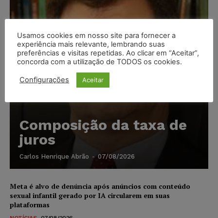
Usamos cookies em nosso site para fornecer a
experiência mais relevante, lembrando suas
preferências e visitas repetidas. Ao clicar em “Aceitar”,
concorda com a utilização de TODOS os cookies.
Configurações
Aceitar
Composição da taxa de
juros
Carlos Henrique Abrão
-
07/08/2026
Meta é alvo de denúncia após anúncios com conteúdo
sexual infantil gerado por IA circularem em suas
plataformas