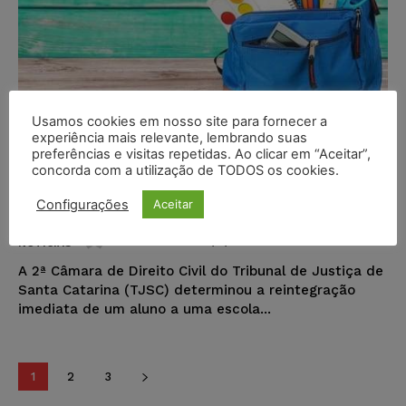
Usamos cookies em nosso site para fornecer a
experiência mais relevante, lembrando suas
preferências e visitas repetidas. Ao clicar em “Aceitar”,
Aluno expulso sem direito de
concorda com a utilização de TODOS os cookies.
defesa deve ser reintegrado a
escola particular em Criciúma
Configurações
Aceitar
Karina Silvério
-
17/11/2025
NOTÍCIAS
A 2ª Câmara de Direito Civil do Tribunal de Justiça de
Santa Catarina (TJSC) determinou a reintegração
imediata de um aluno a uma escola...
1
2
3