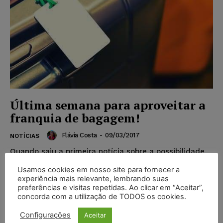
Última semana para aproveitar a
franquia de bagagem!
Flávia Costa
-
09/03/2017
NOTÍCIAS
Quando saiu a primeira notícia sobre a possibilidade
de as companhias aéreas começarem a cobrar pela
Usamos cookies em nosso site para fornecer a
bagagem despachada, os consumidores estranharam
experiência mais relevante, lembrando suas
o que parece...
preferências e visitas repetidas. Ao clicar em “Aceitar”,
concorda com a utilização de TODOS os cookies.
Configurações
Aceitar
Popular