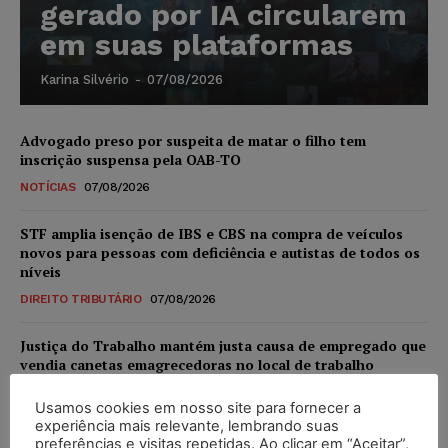
gerado por IA circularem
em suas plataformas
Karina Silvério
-
07/08/2026
Advogado preso por suspeita de matar o filho tem
inscrição suspensa pela OAB-TO
NOTÍCIAS
07/08/2026
STF amplia isenção de IBS e CBS na compra de veículos
novos para pessoas com deficiência e autistas de todos os
níveis
DIREITO TRIBUTÁRIO
07/08/2026
Justiça do Trabalho mantém justa causa de empregado que
vendia canetas emagrecedoras no local de trabalho
NOTÍCIAS
07/08/2026
Usamos cookies em nosso site para fornecer a
experiência mais relevante, lembrando suas
Justiça de SP decreta prisão de suspeito investigado na
preferências e visitas repetidas. Ao clicar em “Aceitar”,