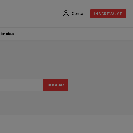
Conta
INSCREVA-SE
dências
BUSCAR