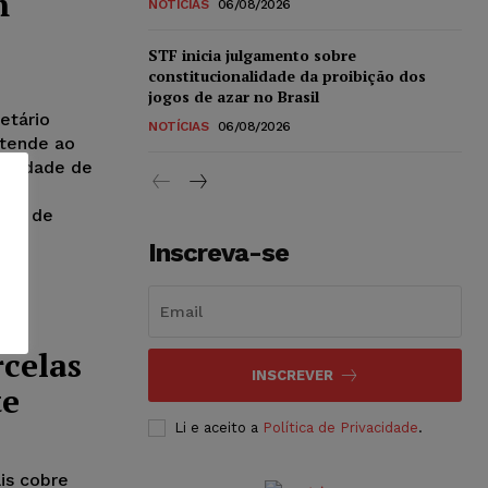
m
NOTÍCIAS
06/08/2026
STF inicia julgamento sobre
constitucionalidade da proibição dos
jogos de azar no Brasil
etário
NOTÍCIAS
06/08/2026
stende ao
bilidade de
om
ces de
Inscreva-se
rcelas
INSCREVER
te
Li e aceito a
Política de Privacidade
.
is cobre