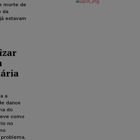
re morte de
o da
 já estavam
izar
a
nária
a a
 de danos
ma do
 teve como
rio no
smo
o problema.