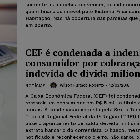
somente as parcelas por vencer, quando ocor
quem financiou imóvel pelo Sistema Financeir
Habitação. Não há cobertura das parcelas que
em aberto.
CEF é condenada a inden
consumidor por cobranç
indevida de dívida milio
Wilson Furtado Roberto
-
12/03/2018
NOTÍCIAS
A Caixa Econômica Federal (CEF) foi condenad
ressarcir um consumidor em R$ 5 mil, a título
morais. A condenação imposta pela Sexta Tur
Tribunal Regional Federal da 1ª Região (TRF1)
base o apontamento de saldo devedor milioná
extrato bancário do correntista. O banco, me
notificado e reconhecendo o erro, não sanou 