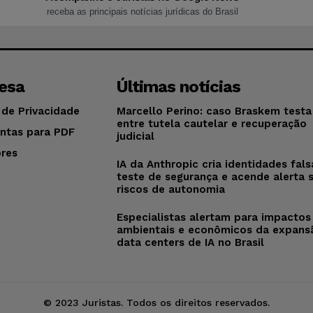
receba as principais notícias jurídicas do Brasil
esa
Últimas notícias
 de Privacidade
Marcello Perino: caso Braskem testa 
entre tutela cautelar e recuperação
ntas para PDF
judicial
res
IA da Anthropic cria identidades fal
o
teste de segurança e acende alerta 
riscos de autonomia
Especialistas alertam para impactos
ambientais e econômicos da expans
data centers de IA no Brasil
© 2023 Juristas. Todos os direitos reservados.