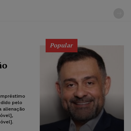
Popular
ão
 empréstimo
edido pelo
 alienação
óvel],
óvel].