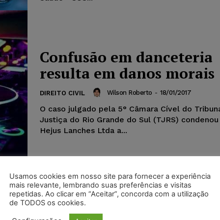
Confusão em danceteria
resulta em danos morais
Wilson Roberto
-
18/01/2017
DIREITO CIVIL
O caso julgado pela 5° Câmara Cível do Tribun
Justiça do Rio Grande do Sul (TJRS) condeno
Hejus Lanches Ltda a...
Usamos cookies em nosso site para fornecer a experiência
mais relevante, lembrando suas preferências e visitas
repetidas. Ao clicar em “Aceitar”, concorda com a utilização
de TODOS os cookies.