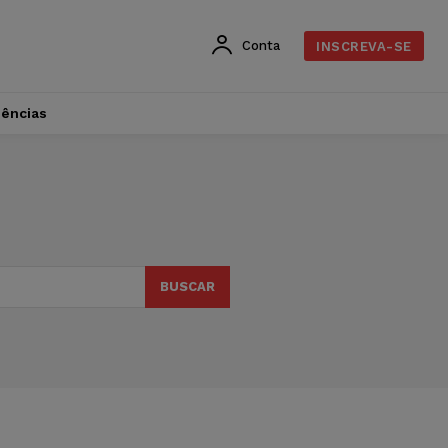
Conta
INSCREVA-SE
dências
BUSCAR