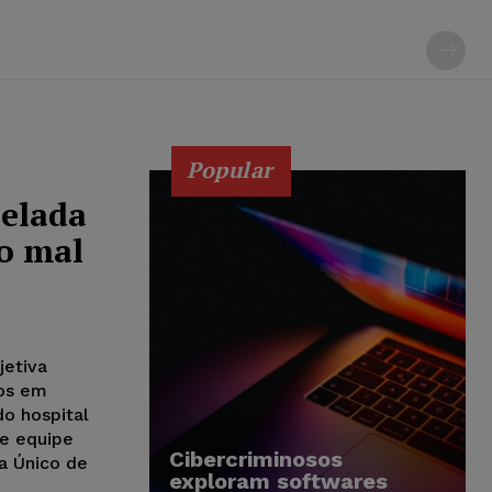
Popular
uelada
o mal
jetiva
cos em
do hospital
 e equipe
Cibercriminosos
a Único de
exploram softwares