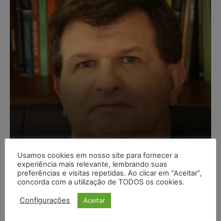
Composição da taxa de
Usamos cookies em nosso site para fornecer a
juros
experiência mais relevante, lembrando suas
preferências e visitas repetidas. Ao clicar em “Aceitar”,
Carlos Henrique Abrão
-
07/08/2026
concorda com a utilização de TODOS os cookies.
Configurações
Aceitar
Meta é alvo de denúncia após anúncios com conteúdo
sexual infantil gerado por IA circularem em suas