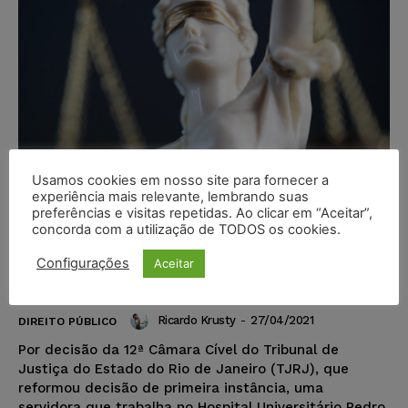
Usamos cookies em nosso site para fornecer a
experiência mais relevante, lembrando suas
preferências e visitas repetidas. Ao clicar em “Aceitar”,
concorda com a utilização de TODOS os cookies.
TJRJ decide que servidora idosa e
hipertensa deve seguir em
Configurações
Aceitar
trabalho remoto
Ricardo Krusty
-
27/04/2021
DIREITO PÚBLICO
Por decisão da 12ª Câmara Cível do Tribunal de
Justiça do Estado do Rio de Janeiro (TJRJ), que
reformou decisão de primeira instância, uma
servidora que trabalha no Hospital Universitário Pedro